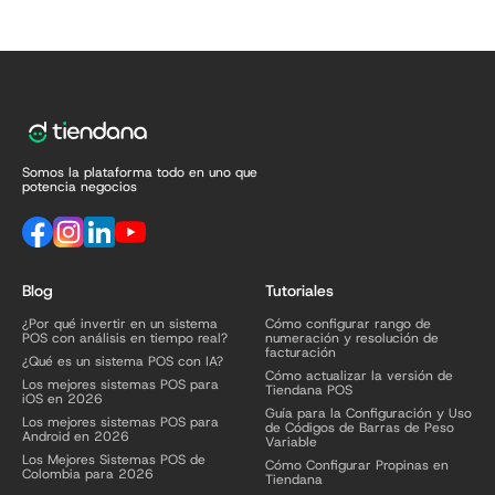
Somos la plataforma todo en uno que
potencia negocios
Blog
Tutoriales
¿Por qué invertir en un sistema
Cómo configurar rango de
POS con análisis en tiempo real?
numeración y resolución de
facturación
¿Qué es un sistema POS con IA?
Cómo actualizar la versión de
Los mejores sistemas POS para
Tiendana POS
iOS en 2026
Guía para la Configuración y Uso
Los mejores sistemas POS para
de Códigos de Barras de Peso
Android en 2026
Variable
Los Mejores Sistemas POS de
Cómo Configurar Propinas en
Colombia para 2026
Tiendana