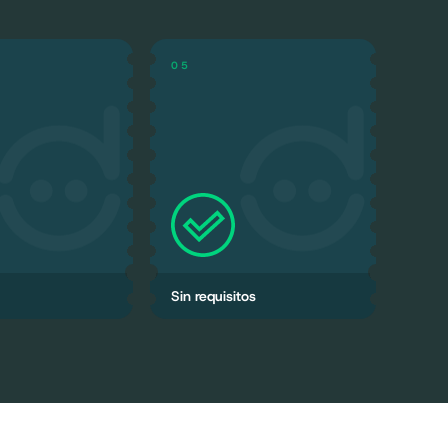
0
5
 DE APRENDIZAJE
EMPIEZA HOY
 manejar Tiendana
Solo necesitas un celular,
l e intuitivo como
portátil o computador con
r WhatsApp
Windows
Sin requisitos