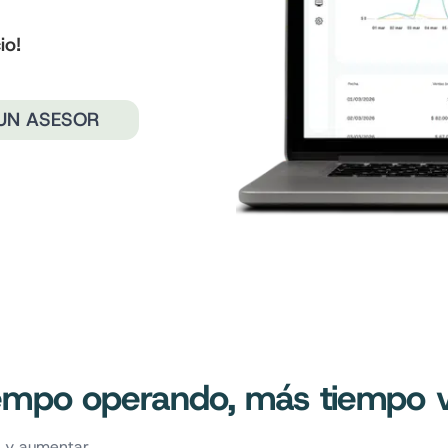
io!
UN ASESOR
empo operando, más tiempo 
n y aumentar