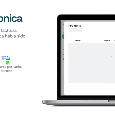
onica
 facturas
ca habia sido
rte por varios
canales