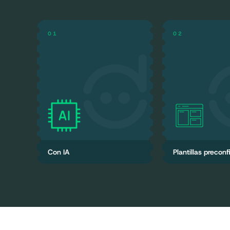
0
1
0
2
MILES DE PR
INTELIGENCIA ARTIFICIAL
Contamos con u
Puedes crear tu catálogo o
productos, i
menú en segundos
descripciones, etc
el proceso má
Con IA
Plantillas precon