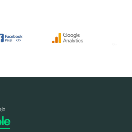
ejo
le