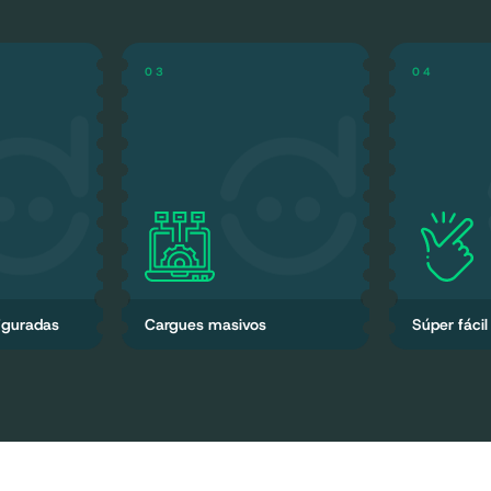
0
3
0
4
ODUCTOS
IMPORTACIÓN RÁPIDA
SIN CURVA
na base de
Forma fácil y rápida de cargar
Aprender a
mágenes,
tu inventario o actualizarlo
es tan fáci
. para hacer
desde Excel
usa
s fácil
figuradas
Cargues masivos
Súper fácil