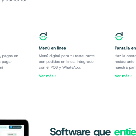
Menú en línea
Pantalla e
, pagos en
Menú digital para tu restaurante
Haz la oper
n pagar
con pedidos en línea, integrado
restaurante
ni
con el POS y WhatsApp.
nuestra pant
Ver más
Ver más
Software que
enti