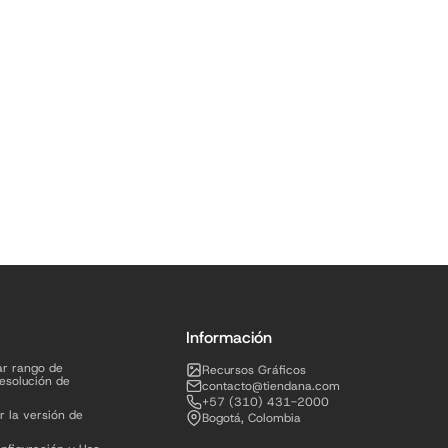
Información
ar rango de
Recursos Gráficos
esolución de
contacto@tiendana.com
+57 (310) 431-2000
r la versión de
Bogotá, Colombia