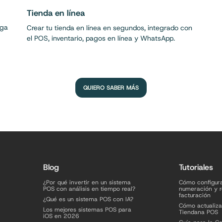
Tienda en línea
nga
Crear tu tienda en línea en segundos, integrado con
el POS, inventario, pagos en línea y WhatsApp.
QUIERO SABER MÁS
Blog
Tutoriales
¿Por qué invertir en un sistema
Cómo configur
POS con análisis en tiempo real?
numeración y r
facturación
¿Qué es un sistema POS con IA?
Cómo actualiza
Los mejores sistemas POS para
Tiendana POS
iOS en 2026