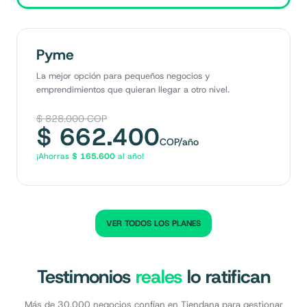
Pyme
La mejor opción para pequeños negocios y
emprendimientos que quieran llegar a otro nivel.
$
828.000
COP
$
662.400
COP
/año
¡Ahorras
$
165.600
al año!
VER TODOS LOS PLANES
Testimonios
reales
lo ratifican
Más de 30,000 negocios confían en Tiendana para gestionar