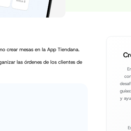
ómo crear mesas en la App Tiendana.
Cr
anizar las órdenes de los clientes de
E
com
desaf
guías
y ayu
E